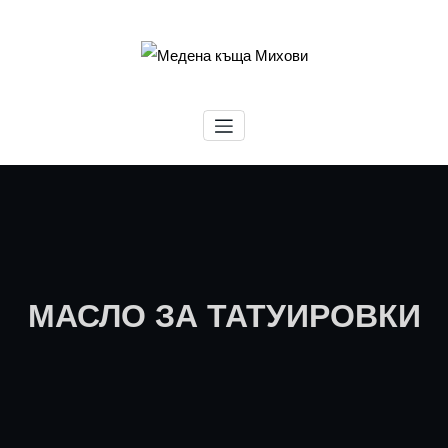
Skip
to
content
Медена къща Михови
МАСЛО ЗА ТАТУИРОВКИ