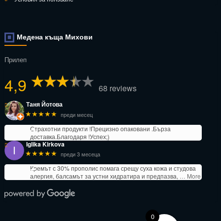
Медена къща Михови
Прилеп
4,9
68 reviews
Таня Йотова
★★★★★
преди месец
Страхотни продукти !Прецизно опаковани .Бърза
доставка.Благодаря !Успех;)
Iglika Kirkova
★★★★★
преди 3 месеца
Кремът с 30% прополис помага срещу суха кожа и студова
алергия, балсамът за устни хидратира и предпазва,
… More
0