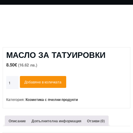
МАСЛО ЗА ТАТУИРОВКИ
8.50
€
(16.62 лв.)
количество
Добавяне в количката
за
МАСЛО
ЗА
Категория:
Козметика с пчелни продукти
ТАТУИРОВКИ
Описание
Допълнителна информация
Отзиви (0)