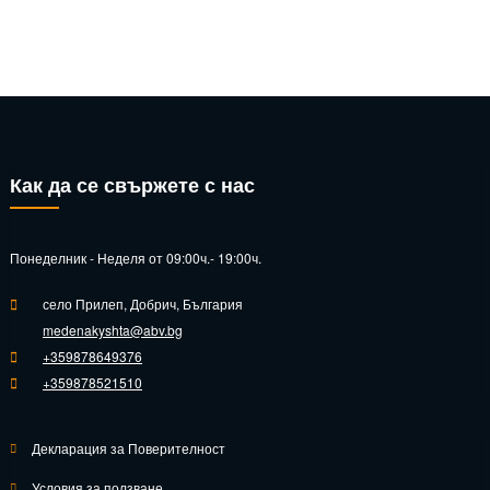
Как да се свържете с нас
Понеделник - Неделя от 09:00ч.- 19:00ч.
село Прилеп, Добрич, България
medenakyshta@abv.bg
+359878649376
+359878521510
Декларация за Поверителност
Условия за ползване