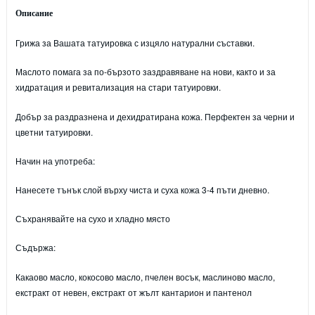
Описание
Грижа за Вашата татуировка с изцяло натурални съставки.
Маслото помага за по-бързото заздравяване на нови, както и за
хидратация и ревитализация на стари татуировки.
Добър за раздразнена и дехидратирана кожа. Перфектен за черни и
цветни татуировки.
Начин на употреба:
Нанесете тънък слой върху чиста и суха кожа 3-4 пъти дневно.
Съхранявайте на сухо и хладно място
Съдържа:
Какаово масло, кокосово масло, пчелен восък, маслиново масло,
екстракт от невен, екстракт от жълт кантарион и пантенол