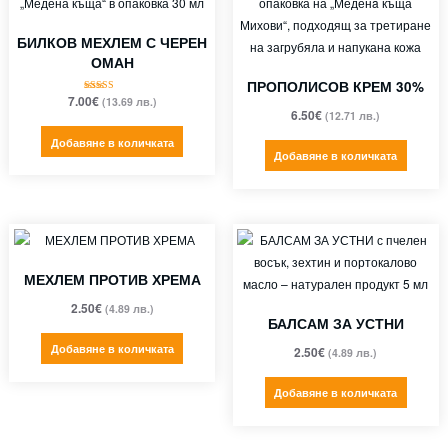
БИЛКОВ МЕХЛЕМ С ЧЕРЕН
ОМАН
ПРОПОЛИСОВ КРЕМ 30%
7.00
€
(13.69 лв.)
Оценено с
5.00
6.50
€
(12.71 лв.)
от 5
Добавяне в количката
Добавяне в количката
МЕХЛЕМ ПРОТИВ ХРЕМА
2.50
€
(4.89 лв.)
БАЛСАМ ЗА УСТНИ
Добавяне в количката
2.50
€
(4.89 лв.)
Добавяне в количката