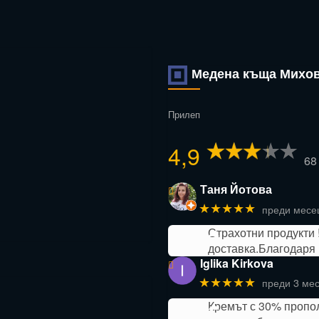
Медена къща Михо
Прилеп
4,9
68
Таня Йотова
★★★★★
преди месе
Страхотни продукти 
доставка.Благодаря 
Iglika Kirkova
★★★★★
преди 3 ме
Кремът с 30% пропол