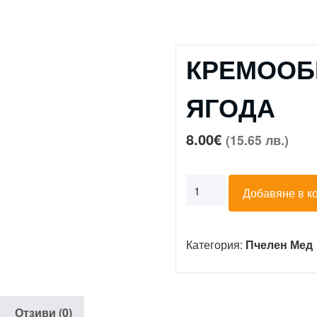
КРЕМООБ
ЯГОДА
8.00
€
(15.65 лв.)
количество
Добавяне в к
за
КРЕМООБРАЗЕН
Категория:
Пчелен Мед
МЕД
С
ЯГОДА
Отзиви (0)