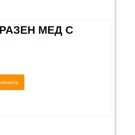
РАЗЕН МЕД С
оличката