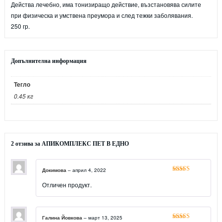
Действа лечебно, има тонизиращо действие, възстановява силите
при физическа и умствена преумора и след тежки заболявания.
250 гр.
Допълнителна информация
Тегло
0.45 кг
2 отзива за
АПИКОМПЛЕКС ПЕТ В ЕДНО
Докимова
–
април 4, 2022
Оценено с
5
от 5
Отличен продукт.
Галина Йовкова
–
март 13, 2025