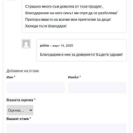
Оценено с
5
от 5
Страшно много съм доволна от този продукт,
благодарение на него синът ми спря да се разболява!
Препоръчвам го на всички мои приятелки за деца!
Хиляди пъти благодаря!
polina
–
март 14, 2025
Благодарим и ние за доверието! Бъдете здрави!
Добавяне на отзив
Име
*
Имейл
*
Вашата оценка
*
Вашият отзив
*