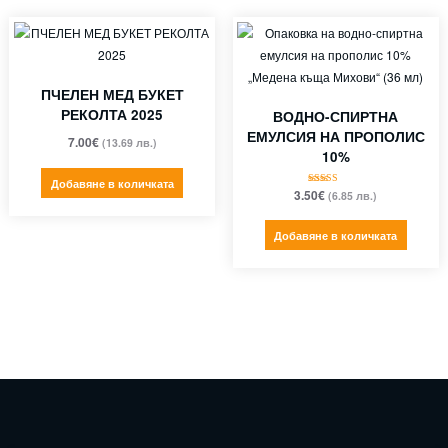
ПЧЕЛЕН МЕД БУКЕТ
РЕКОЛТА 2025
ВОДНО-СПИРТНА
ЕМУЛСИЯ НА ПРОПОЛИС
7.00
€
(13.69 лв.)
10%
Добавяне в количката
3.50
€
(6.85 лв.)
Оценено с
5.00
от 5
Добавяне в количката