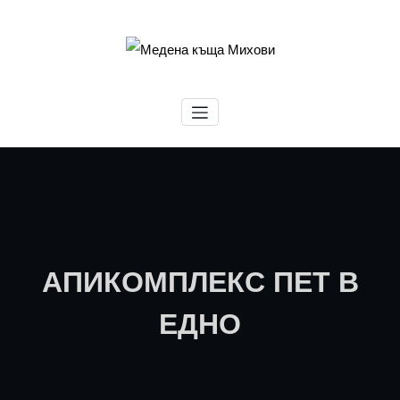
Skip
to
content
Медена къща Михови
АПИКОМПЛЕКС ПЕТ В
ЕДНО