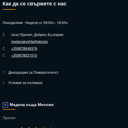
Как да се свържете с нас
Понеделник - Неделя от 09:00ч.- 19:00ч.
село Прилеп, Добрич, България
medenakyshta@abv.bg
+359878649376
+359878521510
Декларация за Поверителност
Условия за ползване
Медена къща Михови
Прилеп