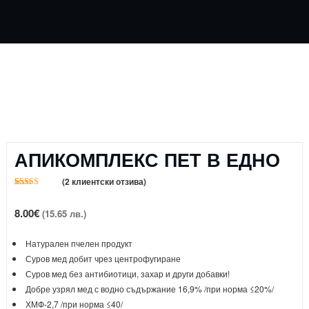
АПИКОМПЛЕКС ПЕТ В ЕДНО
(
2
клиентски отзива)
Оценен
2
5.00
от 5,
8.00
€
базирано на
(15.65 лв.)
потребителски
оценки
Натурален пчелен продукт
Суров мед добит чрез центрофугиране
Суров мед без антибиотици, захар и други добавки!
Добре узрял мед с водно съдържание 16,9% /при норма ≤20%/
ХМФ-2,7 /при норма ≤40/