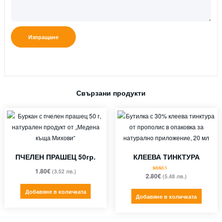
Свързани продукти
ПЧЕЛЕН ПРАШЕЦ 50гр.
КЛЕЕВА ТИНКТУРА
1.80
€
(3.52 лв.)
2.80
€
(5.48 лв.)
Оценено с
5.00
от 5
Добавяне в количката
Добавяне в количката