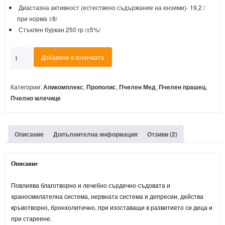
Диастазна активност (естествено съдържание на ензими)- 19,2 /
при норма ≥8/
Стъклен буркан 250 гр /±5%/
количество
Добавяне в количката
за
АПИКОМПЛЕКС
ПЕТ
Категории:
Апикомплекс
,
Прополис
,
Пчелен Мед
,
Пчелен прашец
,
В
Пчелно млечице
ЕДНО
Описание
Допълнителна информация
Отзиви (2)
Описание
Повлиява благотворно и лечебно сърдечно-съдовата и
храносмилателна система, нервната система и депресии, действа
кръвотворно, бронхолитично, при изоставащи в развитието си деца и
при стареене.